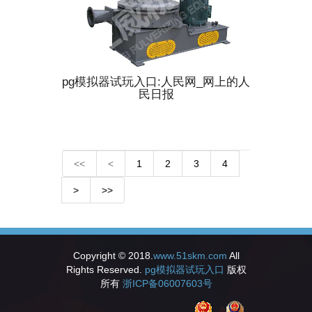
pg模拟器试玩入口:人民网_网上的人
民日报
<<
<
1
2
3
4
>
>>
Copyright © 2018.
www.51skm.com
All
Rights Reserved.
pg模拟器试玩入口
版权
所有
浙ICP备06007603号