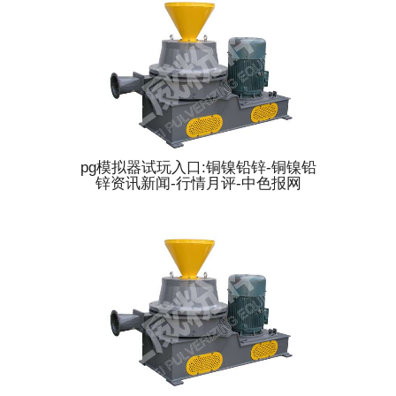
pg模拟器试玩入口:铜镍铅锌-铜镍铅
锌资讯新闻-行情月评-中色报网